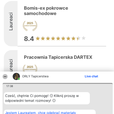
Bomis-ex pokrowce
samochodowe
Laureaci
8.4
Pracownia Tapicerska DARTEX
Laureaci
ORŁY Tapicerstwa
Live chat
8.2
17:38
Cześć, chętnie Ci pomogę! 🙂 Kliknij proszę w
Organizator plebiscytu
Plebiscyt
Kontakt
odpowiedni temat rozmowy! 🙂
Bright Side Solutions sp. z o.
Laureaci
Kontakt
o. sp. k.
Lista
ul. Ruska 22
wszystkich
Jestem Laureatem, chcę odebrać materiały