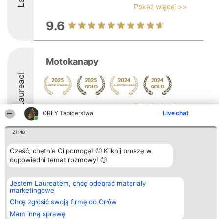
Pokaż więcej >>
9.6
Motokanapy
Laureaci
Pokaż więcej >>
ORŁY Tapicerstwa
Live chat
9.9
21:40
Cześć, chętnie Ci pomogę! 🙂 Kliknij proszę w
Organizator plebiscytu
Plebiscyt
Kontakt
odpowiedni temat rozmowy! 🙂
Bright Side Solutions sp. z o.
Laureaci
Kontakt
o. sp. k.
Lista
ul. Ruska 22
wszystkich
Jestem Laureatem, chcę odebrać materiały
Wrocław 50-079
Laureatów
marketingowe
KRS 0000749100 | Regon
Zasady
Chcę zgłosić swoją firmę do Orłów
381313360 | NIP 8943132676
Regulamin
+48 508 492 400
Polityka
Mam inną sprawę
Prywatności