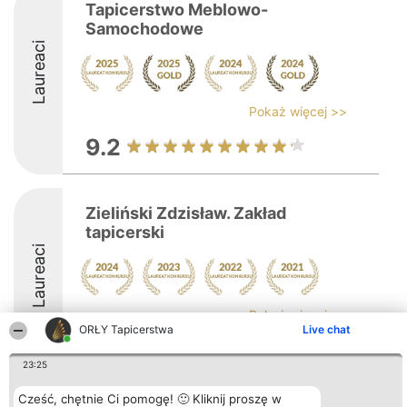
Tapicerstwo Meblowo-
Samochodowe
Laureaci
Pokaż więcej >>
9.2
Zieliński Zdzisław. Zakład
tapicerski
Laureaci
Pokaż więcej >>
ORŁY Tapicerstwa
Live chat
23:25
Cześć, chętnie Ci pomogę! 🙂 Kliknij proszę w