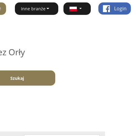
ę
Login
Inne branże
ez Orły
Szukaj