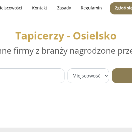
iejscowości
Kontakt
Zasady
Regulamin
Zgłoś si
Tapicerzy - Osielsko
nne firmy z branży nagrodzone prz