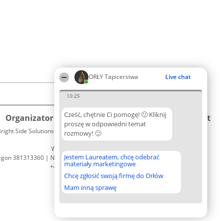
ORŁY Tapicerstwa
Live chat
10:25
Cześć, chętnie Ci pomogę! 🙂 Kliknij
Organizator plebiscytu
Plebiscyt
Kontakt
proszę w odpowiedni temat
right Side Solutions sp. z o. o. sp. k.
Laureaci
rozmowy! 🙂
Kontakt
ul. Ruska 22
Lista
Wrocław 50-079
wszystkich
Jestem Laureatem, chcę odebrać
egon 381313360 | NIP 8943132676
Laureatów
materiały marketingowe
+48 508 492 400
Zasady
Chcę zgłosić swoją firmę do Orłów
Regulamin
Polityka
Mam inną sprawę
Prywatności