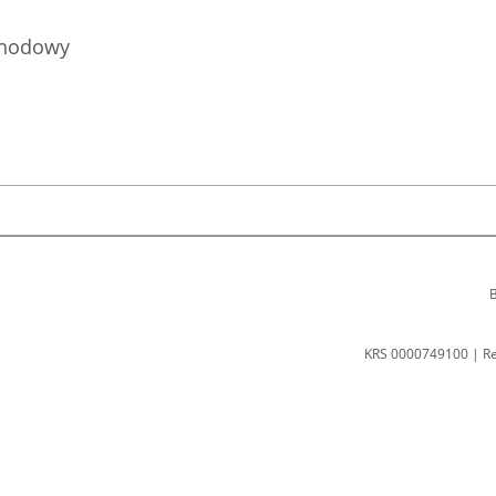
chodowy
B
KRS 0000749100 | R