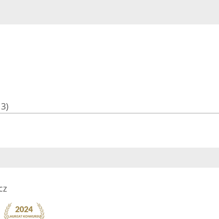
13)
cz