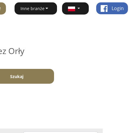
ę
Login
Inne branże
ez Orły
Szukaj