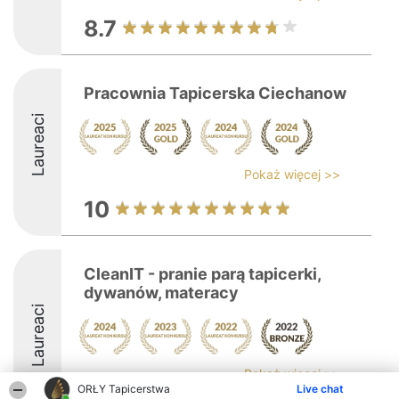
8.7
Pracownia Tapicerska Ciechanow
Laureaci
Pokaż więcej >>
10
CleanIT - pranie parą tapicerki,
dywanów, materacy
Laureaci
Pokaż więcej >>
ORŁY Tapicerstwa
Live chat