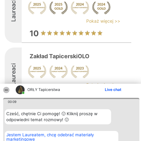
Laureaci
Pokaż więcej >>
10
Zakład TapicerskiOLO
Laureaci
Pokaż więcej >>
ORŁY Tapicerstwa
Live chat
8.5
00:09
Cześć, chętnie Ci pomogę! 🙂 Kliknij proszę w
Organizator plebiscytu
Plebiscyt
Kontakt
odpowiedni temat rozmowy! 🙂
Bright Side Solutions sp. z o.
Laureaci
Kontakt
o. sp. k.
Lista
ul. Ruska 22
wszystkich
Jestem Laureatem, chcę odebrać materiały
Wrocław 50-079
Laureatów
marketingowe