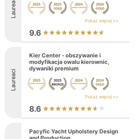
Laureaci
Pokaż więcej >>
9.6
Kier Center - obszywanie i
modyfikacja owalu kierownic,
dywaniki premium
Laureaci
Pokaż więcej >>
8.6
Pacyfic Yacht Upholstery Design
and Production