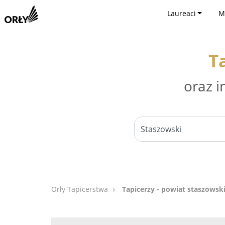
Laureaci
M
T
oraz i
Orły Tapicerstwa
Tapicerzy - powiat staszowsk