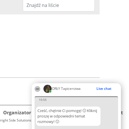
ORŁY Tapicerstwa
Live chat
10:55
Cześć, chętnie Ci pomogę! 🙂 Kliknij
Organizator plebiscytu
Plebiscyt
Kontakt
proszę w odpowiedni temat
right Side Solutions sp. z o. o. sp. k.
Laureaci
rozmowy! 🙂
Kontakt
ul. Ruska 22
Lista