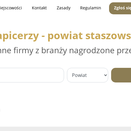
iejscowości
Kontakt
Zasady
Regulamin
Zgłoś si
apicerzy - powiat staszows
nne firmy z branży nagrodzone prz
i