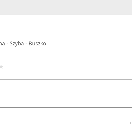
na - Szyba - Buszko
B