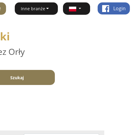
ę
Login
Inne branże
ki
ez Orły
Szukaj