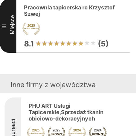
Pracownia tapicerska rc Krzysztof
Szwej
Miejsce
III
8.1
(5)
Inne firmy z województwa
PHU ART Usługi
Tapicerskie,Sprzedaż tkanin
obiciowo-dekoracyjnych
Laureaci