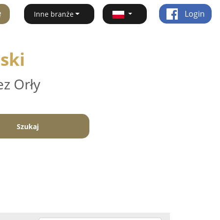
ę
Login
Inne branże
ski
ez Orły
Szukaj