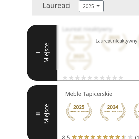
Laureaci
2025
Laureat nieaktywny
Laureat nieaktywny -
Miejsce
I
Meble Tapicerskie
Miejsce
II
8.5
(