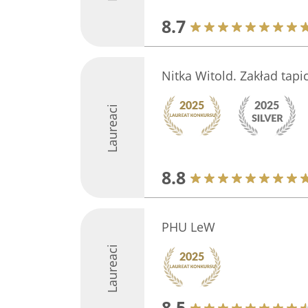
8.7
Nitka Witold. Zakład tapi
Laureaci
8.8
PHU LeW
Laureaci
8.5