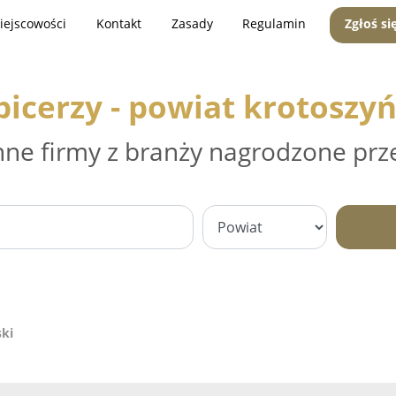
iejscowości
Kontakt
Zasady
Regulamin
Zgłoś si
picerzy - powiat krotoszyń
nne firmy z branży nagrodzone prz
ski