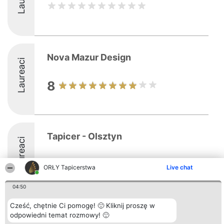
Nova Mazur Design
Laureaci
8
Tapicer - Olsztyn
Laureaci
8.7
ORŁY Tapicerstwa
Live chat
04:50
Cześć, chętnie Ci pomogę! 🙂 Kliknij proszę w
Organizator plebiscytu
Plebiscyt
Kontakt
odpowiedni temat rozmowy! 🙂
Bright Side Solutions sp. z o.
Laureaci
Kontakt