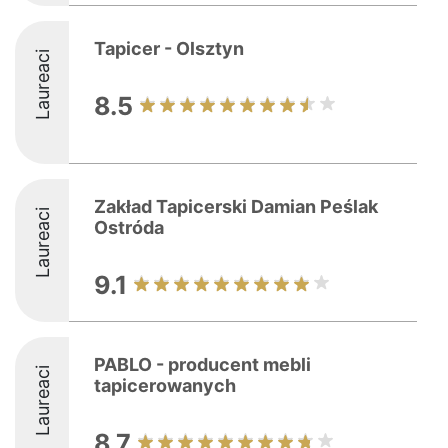
Tapicer - Olsztyn
Laureaci
8.5
Zakład Tapicerski Damian Peślak
Laureaci
Ostróda
9.1
PABLO - producent mebli
Laureaci
tapicerowanych
8.7