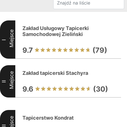
Zakład Usługowy Tapicerki
Miejsce
Samochodowej Zieliński
I
9.7
(79)
Zakład tapicerski Stachyra
Miejsce
II
9.6
(30)
Tapicerstwo Kondrat
Miejsce
III