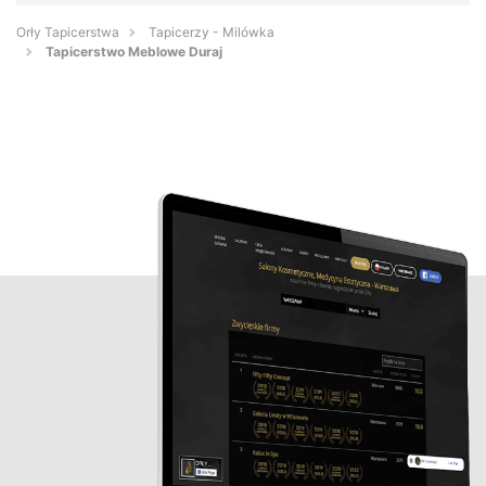
Orły Tapicerstwa
Tapicerzy - Milówka
Tapicerstwo Meblowe Duraj