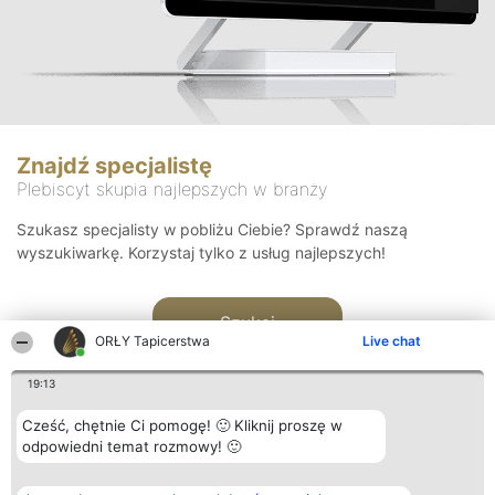
Znajdź specjalistę
Plebiscyt skupia najlepszych w branży
Szukasz specjalisty w pobliżu Ciebie? Sprawdź naszą
wyszukiwarkę. Korzystaj tylko z usług najlepszych!
Szukaj
ORŁY Tapicerstwa
Live chat
19:13
Cześć, chętnie Ci pomogę! 🙂 Kliknij proszę w
odpowiedni temat rozmowy! 🙂
Organizator plebiscytu
Plebiscyt
Kontakt