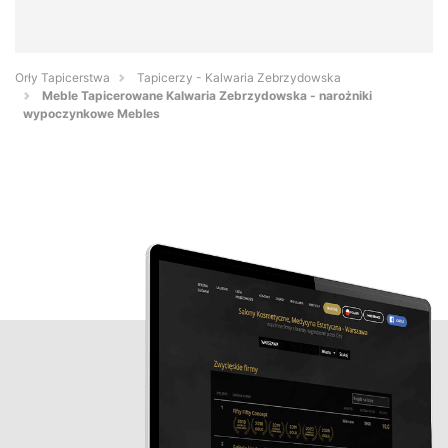
Orły Tapicerstwa
Tapicerzy - Kalwaria Zebrzydowska
Meble Tapicerowane Kalwaria Zebrzydowska - narożniki
wypoczynkowe Mebles