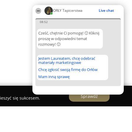
ORŁY Tapicerstwa
Live chat
08:52
Cześć, chętnie Ci pomogę! 🙂 Kliknij
proszę w odpowiedni temat
rozmowy! 🙂
Jestem Laureatem, chcę odebrać
materiały marketingowe
Chcę zgłosić swoją firmę do Orłów
Mam inną sprawę
Sprawdź
ieszyć się sukcesem.