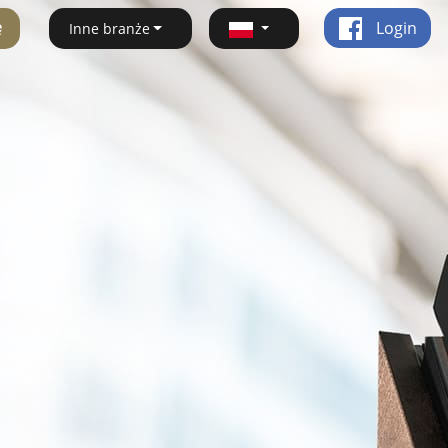
ę
Login
Inne branże