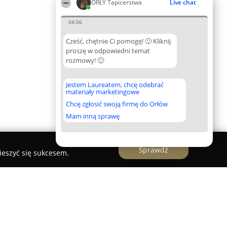
ORŁY Tapicerstwa
Live chat
04:56
Cześć, chętnie Ci pomogę! 🙂 Kliknij
proszę w odpowiedni temat
rozmowy! 🙂
Jestem Laureatem, chcę odebrać
materiały marketingowe
Chcę zgłosić swoją firmę do Orłów
Mam inną sprawę
Sprawdź
ieszyć się sukcesem.