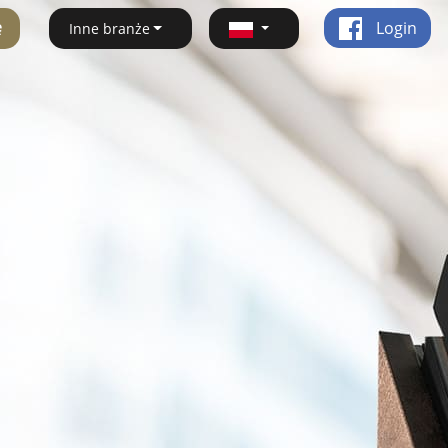
ę
Login
Inne branże