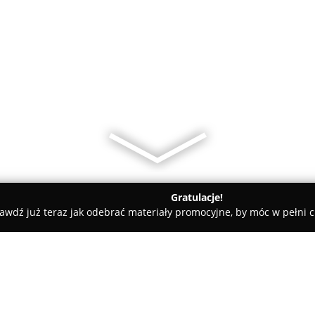
Gratulacje!
awdź już teraz jak odebrać materiały promocyjne, by móc w pełni c
Szturc A. Usługi Tapicerskie