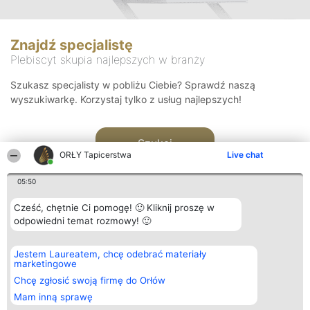
Znajdź specjalistę
Plebiscyt skupia najlepszych w branży
Szukasz specjalisty w pobliżu Ciebie? Sprawdź naszą
wyszukiwarkę. Korzystaj tylko z usług najlepszych!
Szukaj
ORŁY Tapicerstwa
Live chat
05:50
Cześć, chętnie Ci pomogę! 🙂 Kliknij proszę w
odpowiedni temat rozmowy! 🙂
Organizator plebiscytu
Plebiscyt
Kontakt
Jestem Laureatem, chcę odebrać materiały
Bright Side Solutions sp. z o.
Laureaci
Kontakt
marketingowe
o. sp. k.
Lista
ul. Ruska 22
wszystkich
Chcę zgłosić swoją firmę do Orłów
Wrocław 50-079
Laureatów
Mam inną sprawę
KRS 0000749100 | Regon
Zasady
381313360 | NIP 8943132676
Regulamin