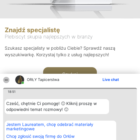
Znajdź specjalistę
Plebiscyt skupia najlepszych w branży
Szukasz specjalisty w pobliżu Ciebie? Sprawdź naszą
wyszukiwarkę. Korzystaj tylko z usług najlepszych!
Szukaj
ORŁY Tapicerstwa
Live chat
18:51
Cześć, chętnie Ci pomogę! 🙂 Kliknij proszę w
odpowiedni temat rozmowy! 🙂
Organizator plebiscytu
Plebiscyt
Kontakt
Jestem Laureatem, chcę odebrać materiały
Bright Side Solutions sp. z o.
Laureaci
Kontakt
marketingowe
o. sp. k.
Lista
ul. Ruska 22
wszystkich
Chcę zgłosić swoją firmę do Orłów
Wrocław 50-079
Laureatów