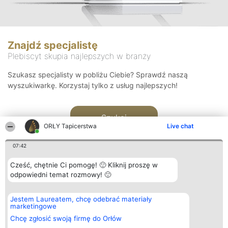
Znajdź specjalistę
Plebiscyt skupia najlepszych w branży
Szukasz specjalisty w pobliżu Ciebie? Sprawdź naszą
wyszukiwarkę. Korzystaj tylko z usług najlepszych!
Szukaj
ORŁY Tapicerstwa
Live chat
07:42
Cześć, chętnie Ci pomogę! 🙂 Kliknij proszę w
odpowiedni temat rozmowy! 🙂
Organizator plebiscytu
Plebiscyt
Kontakt
Jestem Laureatem, chcę odebrać materiały
Bright Side Solutions sp. z o.
Laureaci
Kontakt
marketingowe
o. sp. k.
Lista
ul. Ruska 22
wszystkich
Chcę zgłosić swoją firmę do Orłów
Wrocław 50-079
Laureatów