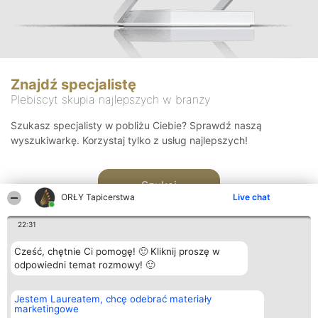
Znajdź specjalistę
Plebiscyt skupia najlepszych w branży
Szukasz specjalisty w pobliżu Ciebie? Sprawdź naszą
wyszukiwarkę. Korzystaj tylko z usług najlepszych!
Szukaj
ORŁY Tapicerstwa
Live chat
22:31
Cześć, chętnie Ci pomogę! 🙂 Kliknij proszę w
odpowiedni temat rozmowy! 🙂
Organizator plebiscytu
Plebiscyt
Kontakt
Jestem Laureatem, chcę odebrać materiały
Bright Side Solutions sp. z o.
Laureaci
Kontakt
marketingowe
o. sp. k.
Lista