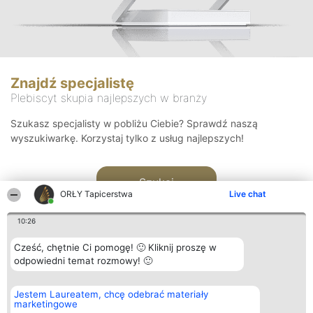
Znajdź specjalistę
Plebiscyt skupia najlepszych w branży
Szukasz specjalisty w pobliżu Ciebie? Sprawdź naszą
wyszukiwarkę. Korzystaj tylko z usług najlepszych!
Szukaj
ORŁY Tapicerstwa
Live chat
10:26
Cześć, chętnie Ci pomogę! 🙂 Kliknij proszę w
odpowiedni temat rozmowy! 🙂
Organizator plebiscytu
Plebiscyt
Kontakt
Jestem Laureatem, chcę odebrać materiały
Bright Side Solutions sp. z o.
Laureaci
Kontakt
marketingowe
o. sp. k.
Lista