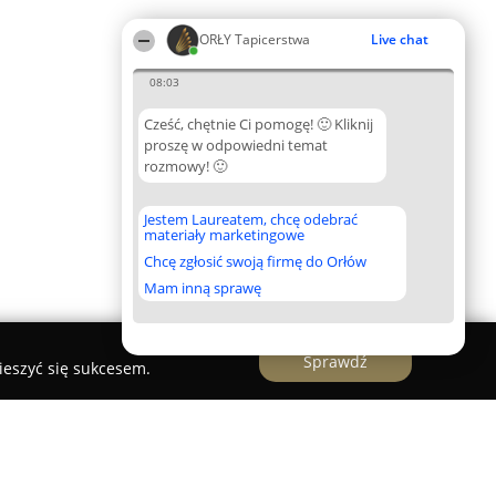
ORŁY Tapicerstwa
Live chat
08:03
Cześć, chętnie Ci pomogę! 🙂 Kliknij
proszę w odpowiedni temat
rozmowy! 🙂
Jestem Laureatem, chcę odebrać
materiały marketingowe
Chcę zgłosić swoją firmę do Orłów
Mam inną sprawę
Sprawdź
ieszyć się sukcesem.