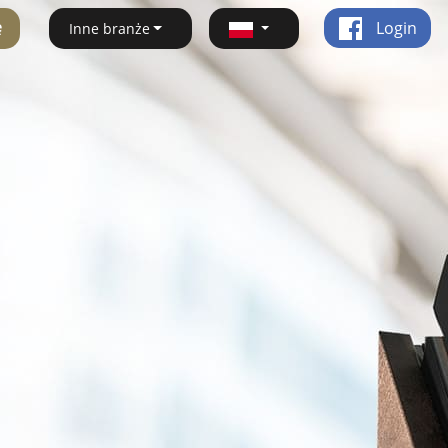
ę
Login
Inne branże