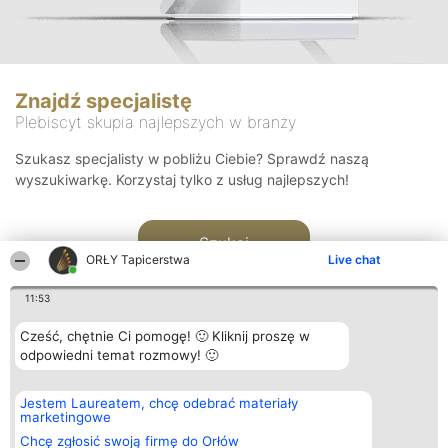
Znajdź specjalistę
Plebiscyt skupia najlepszych w branży
Szukasz specjalisty w pobliżu Ciebie? Sprawdź naszą
wyszukiwarkę. Korzystaj tylko z usług najlepszych!
Szukaj
ORŁY Tapicerstwa
Live chat
11:53
Cześć, chętnie Ci pomogę! 🙂 Kliknij proszę w
odpowiedni temat rozmowy! 🙂
Organizator plebiscytu
Plebiscyt
Kontakt
Jestem Laureatem, chcę odebrać materiały
Bright Side Solutions sp. z o.
Laureaci
Kontakt
marketingowe
o. sp. k.
Lista
ul. Ruska 22
wszystkich
Chcę zgłosić swoją firmę do Orłów