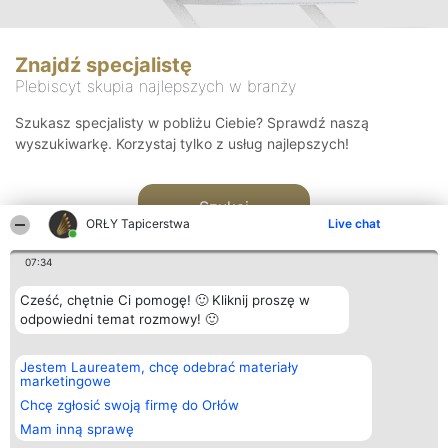
Znajdź specjalistę
Plebiscyt skupia najlepszych w branży
Szukasz specjalisty w pobliżu Ciebie? Sprawdź naszą
wyszukiwarkę. Korzystaj tylko z usług najlepszych!
Szukaj
ORŁY Tapicerstwa
Live chat
07:34
Cześć, chętnie Ci pomogę! 🙂 Kliknij proszę w
odpowiedni temat rozmowy! 🙂
Organizator plebiscytu
Plebiscyt
Kontakt
Jestem Laureatem, chcę odebrać materiały
Bright Side Solutions sp. z o.
Laureaci
Kontakt
marketingowe
o. sp. k.
Lista
ul. Ruska 22
wszystkich
Chcę zgłosić swoją firmę do Orłów
Wrocław 50-079
Laureatów
Mam inną sprawę
KRS 0000749100 | Regon
Zasady
381313360 | NIP 8943132676
Regulamin