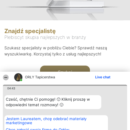
Znajdź specjalistę
Plebiscyt skupia najlepszych w branży
Szukasz specjalisty w pobliżu Ciebie? Sprawdź naszą
wyszukiwarkę. Korzystaj tylko z usług najlepszych!
Szukaj
ORŁY Tapicerstwa
Live chat
04:43
Cześć, chętnie Ci pomogę! 🙂 Kliknij proszę w
odpowiedni temat rozmowy! 🙂
Organizator plebiscytu
Plebiscyt
Kontakt
Jestem Laureatem, chcę odebrać materiały
Bright Side Solutions sp. z o.
Laureaci
Kontakt
marketingowe
o. sp. k.
Lista
ul. Ruska 22
wszystkich
Chcę zgłosić swoją firmę do Orłów