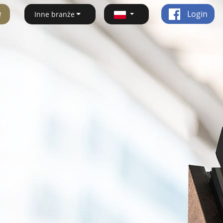
ę
Login
Inne branże