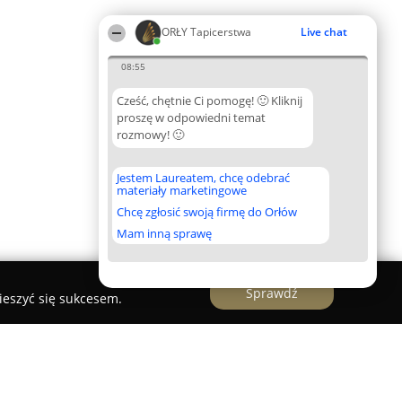
ORŁY Tapicerstwa
Live chat
08:55
Cześć, chętnie Ci pomogę! 🙂 Kliknij
proszę w odpowiedni temat
rozmowy! 🙂
Jestem Laureatem, chcę odebrać
materiały marketingowe
Chcę zgłosić swoją firmę do Orłów
Mam inną sprawę
Sprawdź
ieszyć się sukcesem.