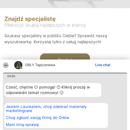
Znajdź specjalistę
Plebiscyt skupia najlepszych w branży
Szukasz specjalisty w pobliżu Ciebie? Sprawdź naszą
wyszukiwarkę. Korzystaj tylko z usług najlepszych!
Szukaj
ORŁY Tapicerstwa
Live chat
04:50
Cześć, chętnie Ci pomogę! 🙂 Kliknij proszę w
odpowiedni temat rozmowy! 🙂
Organizator plebiscytu
Plebiscyt
Kontakt
Jestem Laureatem, chcę odebrać materiały
Bright Side Solutions sp. z o.
Laureaci
Kontakt
marketingowe
o. sp. k.
Lista
ul. Ruska 22
wszystkich
Chcę zgłosić swoją firmę do Orłów
Wrocław 50-079
Laureatów
Mam inną sprawę
KRS 0000749100 | Regon
Zasady
381313360 | NIP 8943132676
Regulamin