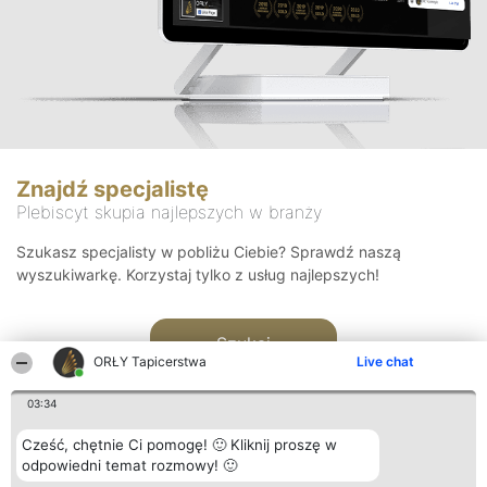
Znajdź specjalistę
Plebiscyt skupia najlepszych w branży
Szukasz specjalisty w pobliżu Ciebie? Sprawdź naszą
wyszukiwarkę. Korzystaj tylko z usług najlepszych!
Szukaj
ORŁY Tapicerstwa
Live chat
03:34
Cześć, chętnie Ci pomogę! 🙂 Kliknij proszę w
odpowiedni temat rozmowy! 🙂