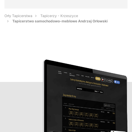
Orły Tapicerstwa
Tapicerzy - Krzeszyce
Tapicerstwo samochodowo-meblowe Andrzej Orłowski