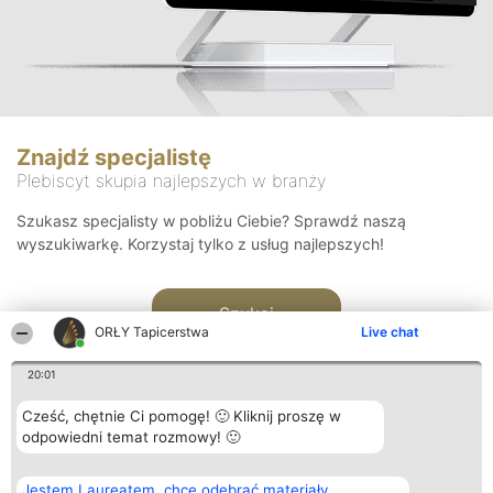
Znajdź specjalistę
Plebiscyt skupia najlepszych w branży
Szukasz specjalisty w pobliżu Ciebie? Sprawdź naszą
wyszukiwarkę. Korzystaj tylko z usług najlepszych!
Szukaj
ORŁY Tapicerstwa
Live chat
20:01
Cześć, chętnie Ci pomogę! 🙂 Kliknij proszę w
odpowiedni temat rozmowy! 🙂
Organizator plebiscytu
Plebiscyt
Kontakt
Jestem Laureatem, chcę odebrać materiały
Bright Side Solutions sp. z o.
Laureaci
Kontakt