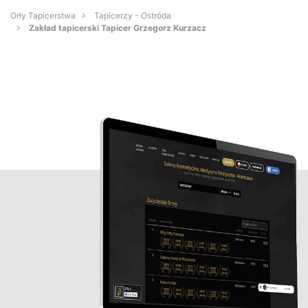
Orły Tapicerstwa
Tapicerzy - Ostróda
Zakład tapicerski Tapicer Grzegorz Kurzacz