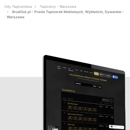
Orły Tapicerstwa
Tapicerzy - Warszawa
BrudOut.pl - Pranie Tapicerek Meblowych, Wykładzin, Dywanów -
Warszawa