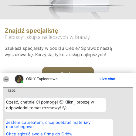
Znajdź specjalistę
Plebiscyt skupia najlepszych w branży
Szukasz specjalisty w pobliżu Ciebie? Sprawdź naszą
wyszukiwarkę. Korzystaj tylko z usług najlepszych!
Szukaj
ORŁY Tapicerstwa
Live chat
13:02
Cześć, chętnie Ci pomogę! 🙂 Kliknij proszę w
odpowiedni temat rozmowy! 🙂
Organizator plebiscytu
Plebiscyt
Kontakt
Jestem Laureatem, chcę odebrać materiały
Bright Side Solutions sp. z o.
Laureaci
Kontakt
marketingowe
o. sp. k.
Lista
ul. Ruska 22
wszystkich
Chcę zgłosić swoją firmę do Orłów