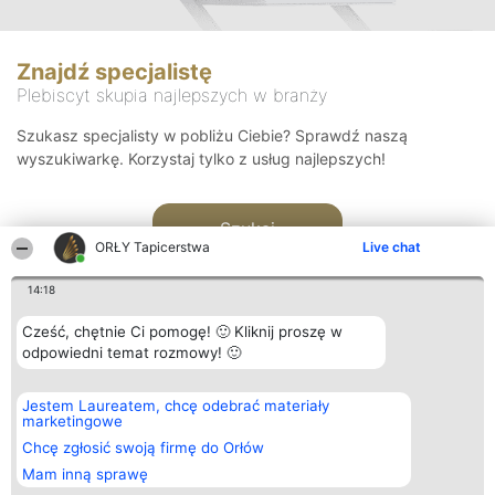
Znajdź specjalistę
Plebiscyt skupia najlepszych w branży
Szukasz specjalisty w pobliżu Ciebie? Sprawdź naszą
wyszukiwarkę. Korzystaj tylko z usług najlepszych!
Szukaj
ORŁY Tapicerstwa
Live chat
14:18
Cześć, chętnie Ci pomogę! 🙂 Kliknij proszę w
odpowiedni temat rozmowy! 🙂
Organizator plebiscytu
Plebiscyt
Kontakt
Jestem Laureatem, chcę odebrać materiały
Bright Side Solutions sp. z o.
Laureaci
Kontakt
marketingowe
o. sp. k.
Lista
ul. Ruska 22
wszystkich
Chcę zgłosić swoją firmę do Orłów
Wrocław 50-079
Laureatów
Mam inną sprawę
KRS 0000749100 | Regon
Zasady
381313360 | NIP 8943132676
Regulamin