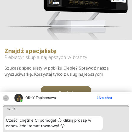
Znajdź specjalistę
Plebiscyt skupia najlepszych w branży
Szukasz specjalisty w pobliżu Ciebie? Sprawdź naszą
wyszukiwarkę. Korzystaj tylko z usług najlepszych!
Szukaj
ORŁY Tapicerstwa
Live chat
17:33
Cześć, chętnie Ci pomogę! 🙂 Kliknij proszę w
odpowiedni temat rozmowy! 🙂