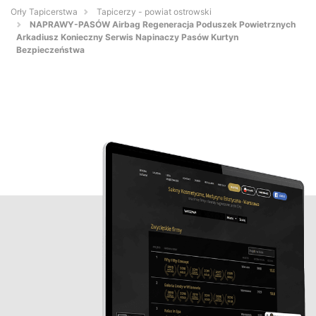
Orły Tapicerstwa
Tapicerzy - powiat ostrowski
NAPRAWY-PASÓW Airbag Regeneracja Poduszek Powietrznych
Arkadiusz Konieczny Serwis Napinaczy Pasów Kurtyn
Bezpieczeństwa