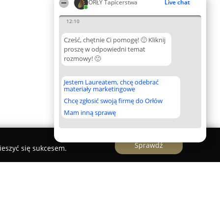
ORŁY Tapicerstwa
Live chat
12:10
Cześć, chętnie Ci pomogę! 🙂 Kliknij
proszę w odpowiedni temat
rozmowy! 🙂
Jestem Laureatem, chcę odebrać
materiały marketingowe
Chcę zgłosić swoją firmę do Orłów
Mam inną sprawę
Sprawdź
ieszyć się sukcesem.