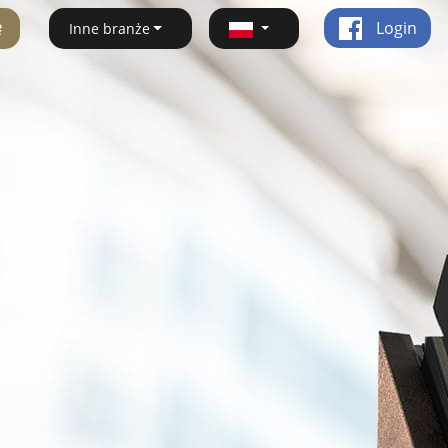
ę
Login
Inne branże