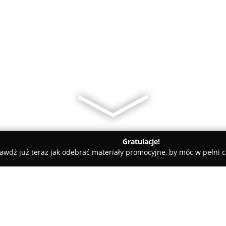
Gratulacje!
awdź już teraz jak odebrać materiały promocyjne, by móc w pełni c
Obszywanie kierownic Warszawa-Auto29Garage