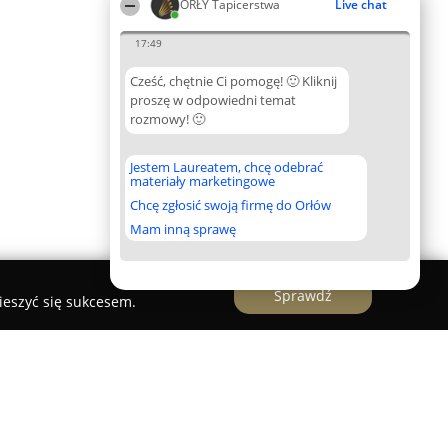
ORŁY Tapicerstwa
Live chat
17:49
Cześć, chętnie Ci pomogę! 🙂 Kliknij
proszę w odpowiedni temat
rozmowy! 🙂
Jestem Laureatem, chcę odebrać
materiały marketingowe
Chcę zgłosić swoją firmę do Orłów
Mam inną sprawę
Sprawdź
ieszyć się sukcesem.