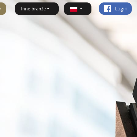
ę
Login
Inne branże