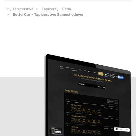
Orły Tapicerstwa
Tapicerzy - Reda
BetterCar - Tapicerstwo Samochodowe