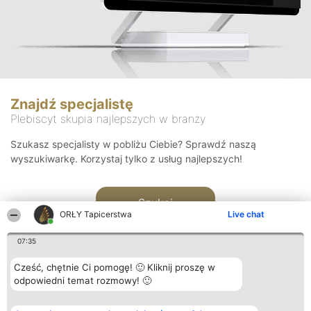
Znajdź specjalistę
Plebiscyt skupia najlepszych w branży
Szukasz specjalisty w pobliżu Ciebie? Sprawdź naszą
wyszukiwarkę. Korzystaj tylko z usług najlepszych!
Szukaj
ORŁY Tapicerstwa
Live chat
07:35
Cześć, chętnie Ci pomogę! 🙂 Kliknij proszę w
odpowiedni temat rozmowy! 🙂
Organizator plebiscytu
Plebiscyt
Kontakt