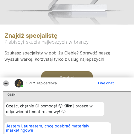
Znajdź specjalistę
Plebiscyt skupia najlepszych w branży
Szukasz specjalisty w pobliżu Ciebie? Sprawdź naszą
wyszukiwarkę. Korzystaj tylko z usług najlepszych!
Szukaj
ORŁY Tapicerstwa
Live chat
09:54
Cześć, chętnie Ci pomogę! 🙂 Kliknij proszę w
odpowiedni temat rozmowy! 🙂
Organizator plebiscytu
Plebiscyt
Kontakt
Jestem Laureatem, chcę odebrać materiały
Bright Side Solutions sp. z o.
Laureaci
Kontakt
marketingowe
o. sp. k.
Lista