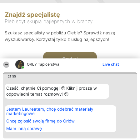
Znajdź specjalistę
Plebiscyt skupia najlepszych w branży
Szukasz specjalisty w pobliżu Ciebie? Sprawdź naszą
wyszukiwarkę. Korzystaj tylko z usług najlepszych!
Szukaj
ORŁY Tapicerstwa
Live chat
21:55
Cześć, chętnie Ci pomogę! 🙂 Kliknij proszę w
odpowiedni temat rozmowy! 🙂
Organizator plebiscytu
Plebiscyt
Kontakt
Jestem Laureatem, chcę odebrać materiały
Bright Side Solutions sp. z o.
Laureaci
Kontakt
marketingowe
o. sp. k.
Lista
ul. Ruska 22
wszystkich
Chcę zgłosić swoją firmę do Orłów
Wrocław 50-079
Laureatów
Mam inną sprawę
KRS 0000749100 | Regon
Zasady
381313360 | NIP 8943132676
Regulamin
+48 508 492 400
Polityka