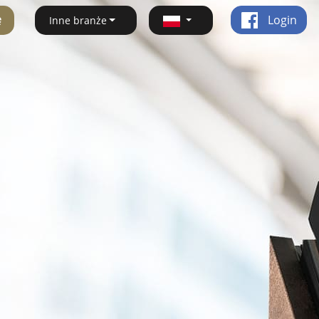
ę
Login
Inne branże