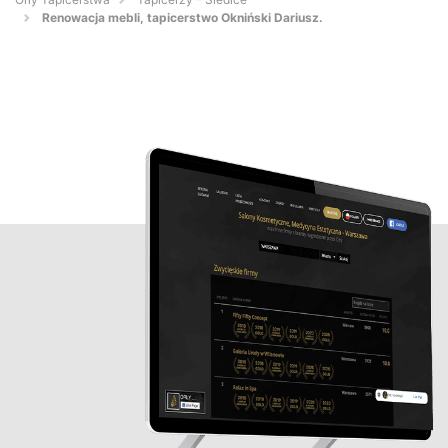
Renowacja mebli, tapicerstwo Okniński Dariusz.