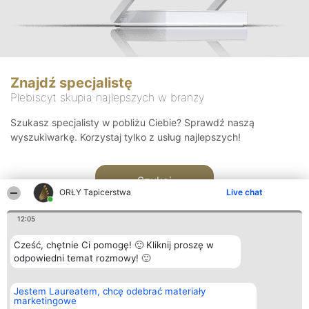
Znajdź specjalistę
Plebiscyt skupia najlepszych w branży
Szukasz specjalisty w pobliżu Ciebie? Sprawdź naszą
wyszukiwarkę. Korzystaj tylko z usług najlepszych!
Szukaj
ORŁY Tapicerstwa
Live chat
12:05
Cześć, chętnie Ci pomogę! 🙂 Kliknij proszę w
odpowiedni temat rozmowy! 🙂
Organizator plebiscytu
Plebiscyt
Kontakt
Jestem Laureatem, chcę odebrać materiały
Bright Side Solutions sp. z o.
Laureaci
Kontakt
marketingowe
o. sp. k.
Lista