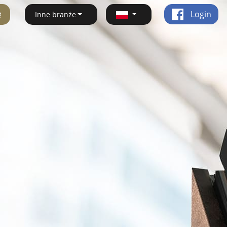
ę
Login
Inne branże