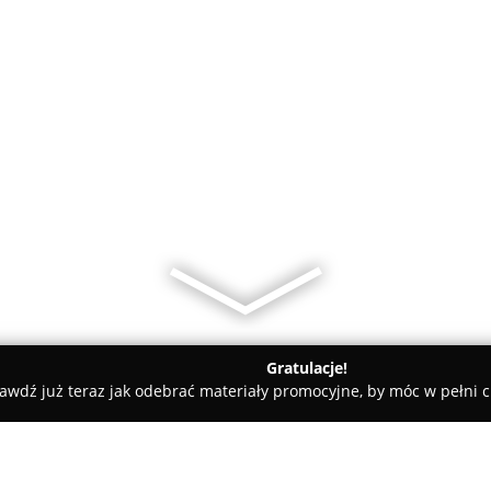
Gratulacje!
awdź już teraz jak odebrać materiały promocyjne, by móc w pełni c
s. Hurtownia materiałów tapicerskich, krzeseł metalowych i sty