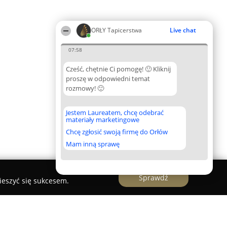
ORŁY Tapicerstwa
Live chat
07:58
Cześć, chętnie Ci pomogę! 🙂 Kliknij
proszę w odpowiedni temat
rozmowy! 🙂
Jestem Laureatem, chcę odebrać
materiały marketingowe
Chcę zgłosić swoją firmę do Orłów
Mam inną sprawę
Sprawdź
ieszyć się sukcesem.
lowych.