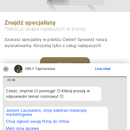
Znajdź specjalistę
Plebiscyt skupia najlepszych w branży
Szukasz specjalisty w pobliżu Ciebie? Sprawdź naszą
wyszukiwarkę. Korzystaj tylko z usług najlepszych!
Szukaj
ORŁY Tapicerstwa
Live chat
20:38
Cześć, chętnie Ci pomogę! 🙂 Kliknij proszę w
odpowiedni temat rozmowy! 🙂
Organizator plebiscytu
Plebiscyt
Kontakt
Jestem Laureatem, chcę odebrać materiały
Bright Side Solutions sp. z o.
Laureaci
Kontakt
marketingowe
o. sp. k.
Lista
ul. Ruska 22
wszystkich
Chcę zgłosić swoją firmę do Orłów
Wrocław 50-079
Laureatów
Mam inną sprawę
KRS 0000749100 | Regon
Zasady