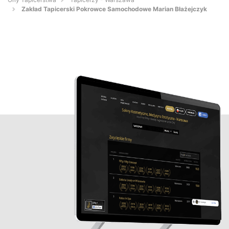
Zakład Tapicerski Pokrowce Samochodowe Marian Błażejczyk