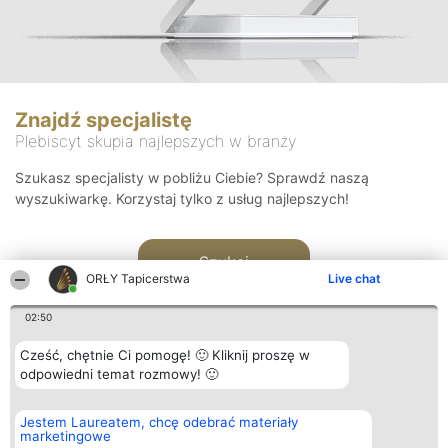
Znajdź specjalistę
Plebiscyt skupia najlepszych w branży
Szukasz specjalisty w pobliżu Ciebie? Sprawdź naszą
wyszukiwarkę. Korzystaj tylko z usług najlepszych!
Szukaj
ORŁY Tapicerstwa
Live chat
02:50
Cześć, chętnie Ci pomogę! 🙂 Kliknij proszę w
odpowiedni temat rozmowy! 🙂
Organizator plebiscytu
Plebiscyt
Kontakt
Jestem Laureatem, chcę odebrać materiały
Bright Side Solutions sp. z o.
Laureaci
Kontakt
marketingowe
o. sp. k.
Lista