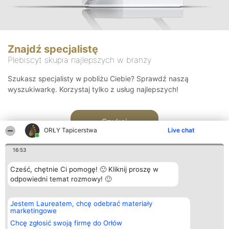
Znajdź specjalistę
Plebiscyt skupia najlepszych w branży
Szukasz specjalisty w pobliżu Ciebie? Sprawdź naszą
wyszukiwarkę. Korzystaj tylko z usług najlepszych!
Szukaj
ORŁY Tapicerstwa
Live chat
16:53
Cześć, chętnie Ci pomogę! 🙂 Kliknij proszę w
odpowiedni temat rozmowy! 🙂
Organizator plebiscytu
Plebiscyt
Kontakt
Jestem Laureatem, chcę odebrać materiały
Bright Side Solutions sp. z o.
Laureaci
Kontakt
marketingowe
o. sp. k.
Lista
ul. Ruska 22
wszystkich
Chcę zgłosić swoją firmę do Orłów
Wrocław 50-079
Laureatów