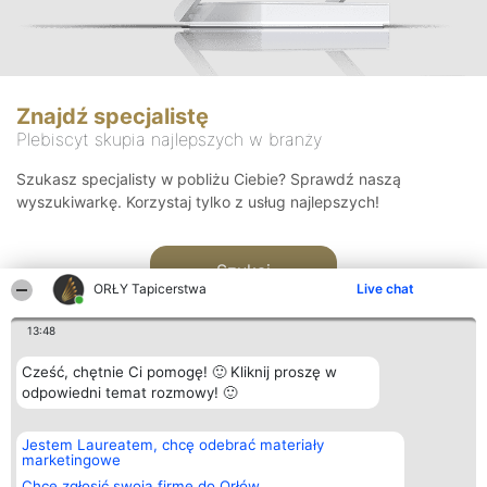
Znajdź specjalistę
Plebiscyt skupia najlepszych w branży
Szukasz specjalisty w pobliżu Ciebie? Sprawdź naszą
wyszukiwarkę. Korzystaj tylko z usług najlepszych!
Szukaj
ORŁY Tapicerstwa
Live chat
13:48
Cześć, chętnie Ci pomogę! 🙂 Kliknij proszę w
odpowiedni temat rozmowy! 🙂
Organizator plebiscytu
Plebiscyt
Kontakt
Jestem Laureatem, chcę odebrać materiały
Bright Side Solutions sp. z o.
Laureaci
Kontakt
marketingowe
o. sp. k.
Lista
ul. Ruska 22
wszystkich
Chcę zgłosić swoją firmę do Orłów