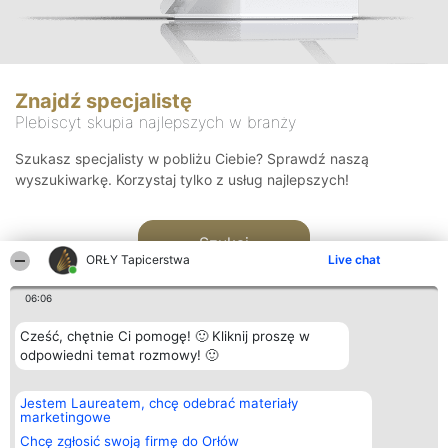
Znajdź specjalistę
Plebiscyt skupia najlepszych w branży
Szukasz specjalisty w pobliżu Ciebie? Sprawdź naszą
wyszukiwarkę. Korzystaj tylko z usług najlepszych!
Szukaj
ORŁY Tapicerstwa
Live chat
06:06
Cześć, chętnie Ci pomogę! 🙂 Kliknij proszę w
odpowiedni temat rozmowy! 🙂
Organizator plebiscytu
Plebiscyt
Kontakt
Jestem Laureatem, chcę odebrać materiały
Bright Side Solutions sp. z o.
Laureaci
Kontakt
marketingowe
o. sp. k.
Lista
ul. Ruska 22
wszystkich
Chcę zgłosić swoją firmę do Orłów