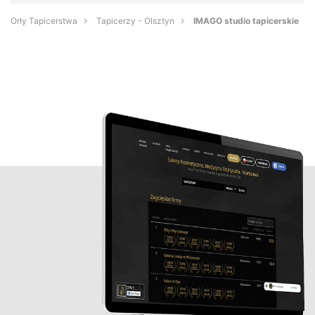
Orły Tapicerstwa
Tapicerzy - Olsztyn
IMAGO studio tapicerskie