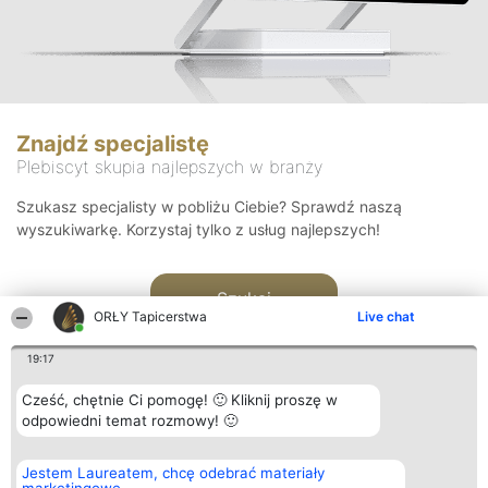
Znajdź specjalistę
Plebiscyt skupia najlepszych w branży
Szukasz specjalisty w pobliżu Ciebie? Sprawdź naszą
wyszukiwarkę. Korzystaj tylko z usług najlepszych!
Szukaj
ORŁY Tapicerstwa
Live chat
19:17
Cześć, chętnie Ci pomogę! 🙂 Kliknij proszę w
odpowiedni temat rozmowy! 🙂
Organizator plebiscytu
Plebiscyt
Kontakt
Jestem Laureatem, chcę odebrać materiały
Bright Side Solutions sp. z o.
Laureaci
Kontakt