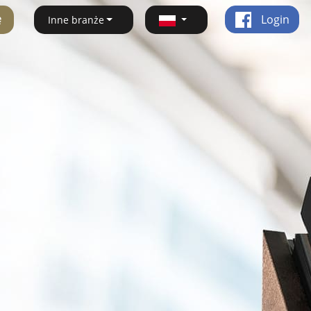
ę
Login
Inne branże