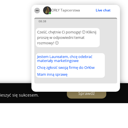
ORŁY Tapicerstwa
Live chat
08:38
Cześć, chętnie Ci pomogę! 🙂 Kliknij
proszę w odpowiedni temat
rozmowy! 🙂
Jestem Laureatem, chcę odebrać
materiały marketingowe
Chcę zgłosić swoją firmę do Orłów
Mam inną sprawę
Sprawdź
ieszyć się sukcesem.