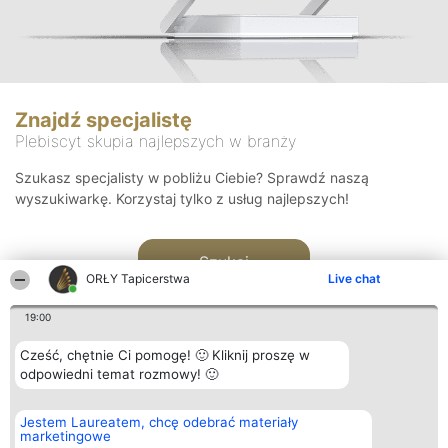
Znajdź specjalistę
Plebiscyt skupia najlepszych w branży
Szukasz specjalisty w pobliżu Ciebie? Sprawdź naszą
wyszukiwarkę. Korzystaj tylko z usług najlepszych!
Szukaj
ORŁY Tapicerstwa
Live chat
19:00
Cześć, chętnie Ci pomogę! 🙂 Kliknij proszę w
odpowiedni temat rozmowy! 🙂
Organizator plebiscytu
Plebiscyt
Kontakt
Jestem Laureatem, chcę odebrać materiały
Bright Side Solutions sp. z o.
Laureaci
Kontakt
marketingowe
o. sp. k.
Lista