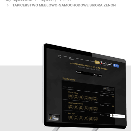
TAPICERSTWO MEBLOWO-SAMOCHODOWE SIKORA ZENON