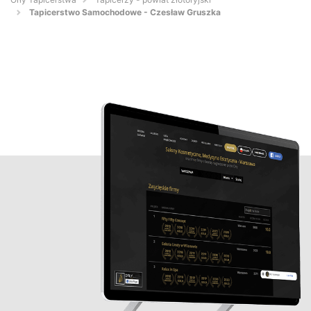
Tapicerstwo Samochodowe - Czesław Gruszka