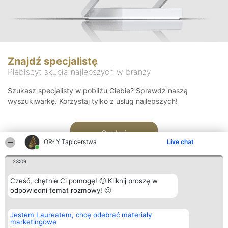
Znajdź specjalistę
Plebiscyt skupia najlepszych w branży
Szukasz specjalisty w pobliżu Ciebie? Sprawdź naszą
wyszukiwarkę. Korzystaj tylko z usług najlepszych!
Szukaj
ORŁY Tapicerstwa
Live chat
23:09
Cześć, chętnie Ci pomogę! 🙂 Kliknij proszę w
odpowiedni temat rozmowy! 🙂
Organizator plebiscytu
Plebiscyt
Kontakt
Jestem Laureatem, chcę odebrać materiały
Bright Side Solutions sp. z o.
Laureaci
Kontakt
marketingowe
o. sp. k.
Lista