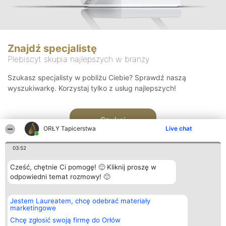
Znajdź specjalistę
Plebiscyt skupia najlepszych w branży
Szukasz specjalisty w pobliżu Ciebie? Sprawdź naszą
wyszukiwarkę. Korzystaj tylko z usług najlepszych!
Szukaj
ORŁY Tapicerstwa
Live chat
03:52
Cześć, chętnie Ci pomogę! 🙂 Kliknij proszę w
odpowiedni temat rozmowy! 🙂
Organizator plebiscytu
Plebiscyt
Kontakt
Jestem Laureatem, chcę odebrać materiały
Bright Side Solutions sp. z o.
Laureaci
Kontakt
marketingowe
o. sp. k.
Lista
ul. Ruska 22
wszystkich
Chcę zgłosić swoją firmę do Orłów
Wrocław 50-079
Laureatów